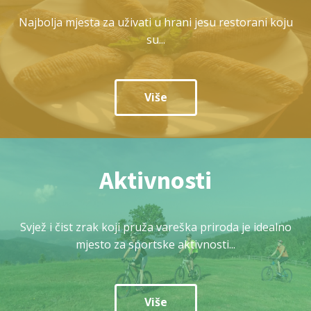
Najbolja mjesta za uživati u hrani jesu restorani koju
su...
Više
Aktivnosti
Svjež i čist zrak koji pruža vareška priroda je idealno
mjesto za sportske aktivnosti...
Više