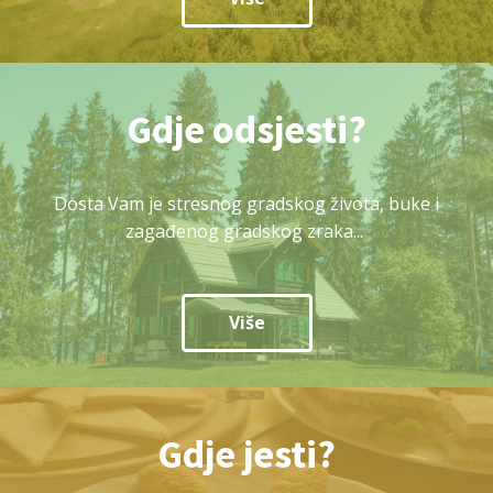
Gdje odsjesti?
Dosta Vam je stresnog gradskog života, buke i
zagađenog gradskog zraka...
Više
Gdje jesti?