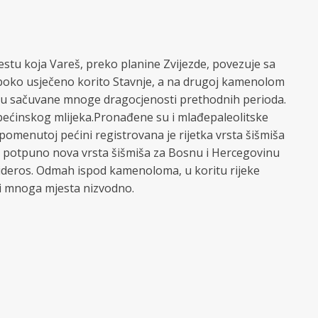
estu koja Vareš, preko planine Zvijezde, povezuje sa
 duboko usječeno korito Stavnje, a na drugoj kamenolom
me su sačuvane mnoge dragocjenosti prethodnih perioda.
. pećinskog mlijeka.Pronađene su i mlađepaleolitske
spomenutoj pećini registrovana je rijetka vrsta šišmiša
je potpuno nova vrsta šišmiša za Bosnu i Hercegovinu
osideros. Odmah ispod kamenoloma, u koritu rijeke
o i mnoga mjesta nizvodno.