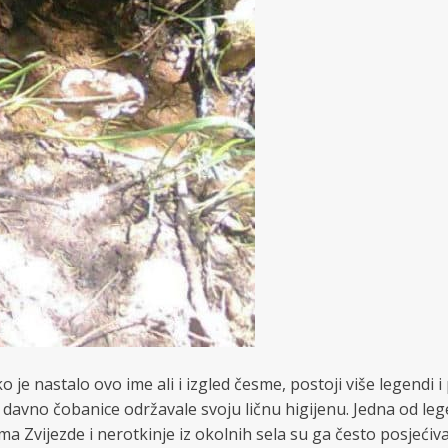
e nastalo ovo ime ali i izgled česme, postoji više legendi i p
avno čobanice održavale svoju ličnu higijenu. Jedna od legend
ma Zvijezde i nerotkinje iz okolnih sela su ga često posjećiva