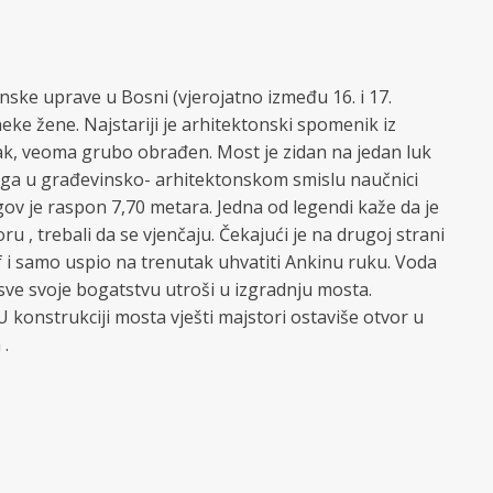
nske uprave u Bosni (vjerojatno između 16. i 17.
neke žene. Najstariji je arhitektonski spomenik iz
ak, veoma grubo obrađen. Most je zidan na jedan luk
o ga u građevinsko- arhitektonskom smislu naučnici
egov je raspon 7,70 metara. Jedna od legendi kaže da je
 , trebali da se vjenčaju. Čekajući je na drugoj strani
if i samo uspio na trenutak uhvatiti Ankinu ruku. Voda
da sve svoje bogatstvu utroši u izgradnju mosta.
U konstrukciji mosta vješti majstori ostaviše otvor u
 .