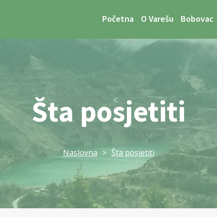
Početna
O Varešu
Bobovac
Šta posjetiti
Naslovna
>
Šta posjetiti