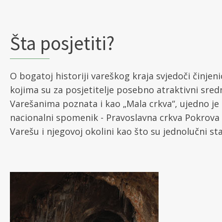
Šta posjetiti?
O bogatoj historiji vareškog kraja svjedoči činje
kojima su za posjetitelje posebno atraktivni sred
Varešanima poznata i kao „Mala crkva“, ujedno je i
nacionalni spomenik - Pravoslavna crkva Pokrova
Varešu i njegovoj okolini kao što su jednolučni sta