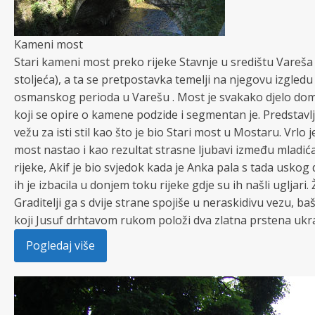
Kameni most
Stari kameni most preko rijeke Stavnje u središtu Vareša
stoljeća), a ta se pretpostavka temelji na njegovu izgledu
osmanskog perioda u Varešu . Most je svakako djelo doma
koji se opire o kamene podzide i segmentan je. Predstavl
vežu za isti stil kao što je bio Stari most u Mostaru. Vrl
most nastao i kao rezultat strasne ljubavi između mladića
rijeke, Akif je bio svjedok kada je Anka pala s tada uskog
ih je izbacila u donjem toku rijeke gdje su ih našli ugljar
Graditelji ga s dvije strane spojiše u neraskidivu vezu, b
koji Jusuf drhtavom rukom položi dva zlatna prstena uk
Pogledaj više