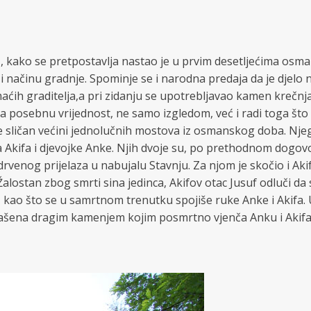
 , kako se pretpostavlja nastao je u prvim desetljećima osma
 i načinu gradnje. Spominje se i narodna predaja da je djelo 
ćih graditelja,a pri zidanju se upotrebljavao kamen krečnj
ja posebnu vrijednost, ne samo izgledom, već i radi toga št
o je sličan većini jednolučnih mostova iz osmanskog doba. Nj
 Akifa i djevojke Anke. Njih dvoje su, po prethodnom dogovoru
 drvenog prijelaza u nabujalu Stavnju. Za njom je skočio i Ak
i. Žalostan zbog smrti sina jedinca, Akifov otac Jusuf odluči 
aš kao što se u samrtnom trenutku spojiše ruke Anke i Akifa. 
rašena dragim kamenjem kojim posmrtno vjenča Anku i Akifa