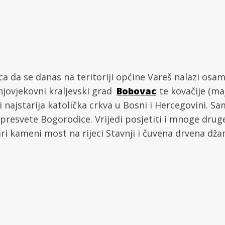
nica da se danas na teritoriji općine Vareš nalazi o
njovjekovni kraljevski grad
Bobovac
te kovačije (ma
 najstarija katolička crkva u Bosni i Hercegovini. Sa
 presvete Bogorodice. Vrijedi posjetiti i mnoge dr
ri kameni most na rijeci Stavnji i čuvena drvena džam