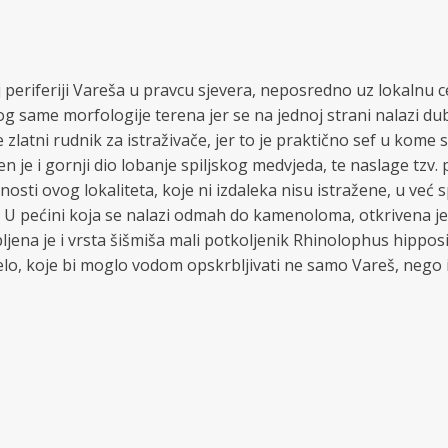
periferiji Vareša u pravcu sjevera, neposredno uz lokalnu c
 zbog same morfologije terena jer se na jednoj strani nalazi
 zlatni rudnik za istraživače, jer to je praktično sef u ko
n je i gornji dio lobanje spiljskog medvjeda, te naslage tzv
osti ovog lokaliteta, koje ni izdaleka nisu istražene, u već 
s. U pećini koja se nalazi odmah do kamenoloma, otkrivena 
upljena je i vrsta šišmiša mali potkoljenik Rhinolophus hipp
vrelo, koje bi moglo vodom opskrbljivati ne samo Vareš, neg