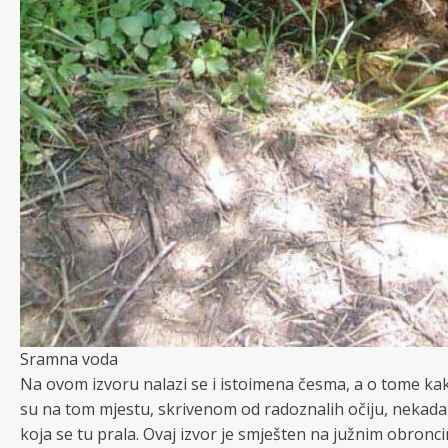
Sramna voda
Na ovom izvoru nalazi se i istoimena česma, a o tome kako j
su na tom mjestu, skrivenom od radoznalih očiju, nekada d
koja se tu prala. Ovaj izvor je smješten na južnim obronci