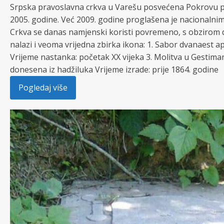
Srpska pravoslavna crkva u Varešu posvećena Pokrovu pre
2005. godine. Već 2009. godine proglašena je nacionaln
Crkva se danas namjenski koristi povremeno, s obzirom da 
nalazi i veoma vrijedna zbirka ikona: 1. Sabor dvanaest a
Vrijeme nastanka: početak XX vijeka 3. Molitva u Gestima
donesena iz hadžiluka Vrijeme izrade: prije 1864. godine
Pogledaj više