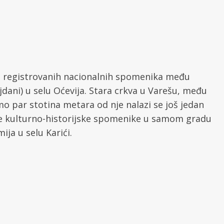
sam registrovanih nacionalnih spomenika među
jdani) u selu Oćevija. Stara crkva u Varešu, među
mo par stotina metara od nje nalazi se još jedan
uge kulturno-historijske spomenike u samom gradu
ija u selu Karići.