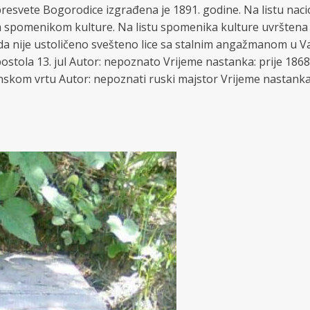
svete Bogorodice izgrađena je 1891. godine. Na listu naci
im spomenikom kulture. Na listu spomenika kulture uvršte
nije ustoličeno svešteno lice sa stalnim angažmanom u Varešu
postola 13. jul Autor: nepoznato Vrijeme nastanka: prije 1868
nskom vrtu Autor: nepoznati ruski majstor Vrijeme nastanka: