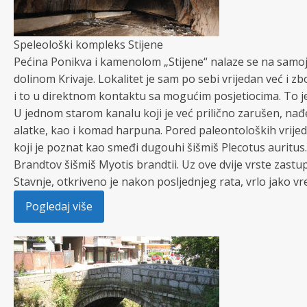
Speleološki kompleks Stijene
Pećina Ponikva i kamenolom „Stijene“ nalaze se na samoj 
dolinom Krivaje. Lokalitet je sam po sebi vrijedan već i
i to u direktnom kontaktu sa mogućim posjetiocima. To je
U jednom starom kanalu koji je već prilično zarušen, nađe
alatke, kao i komad harpuna. Pored paleontoloških vrijedn
koji je poznat kao smeđi dugouhi šišmiš Plecotus auritu
Brandtov šišmiš Myotis brandtii. Uz ove dvije vrste zast
Stavnje, otkriveno je nakon posljednjeg rata, vrlo jako 
Pogledaj više