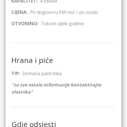
KAPACITET:
4
osoba
CIJENA:
Po dogovoru
KM noć / po osobi
OTVORENO:
Tokom cijele godine
Hrana i piće
TIP:
Domaća pastrmka
"za sve ostale informacije kontaktirajte
vlasnika"
Gdje odsjesti