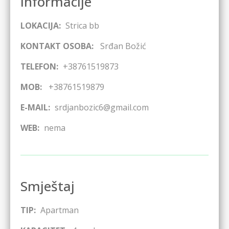
Informacije
LOKACIJA:
Strica bb
KONTAKT OSOBA:
Srđan Božić
TELEFON:
+38761519873
MOB:
+38761519879
E-MAIL:
srdjanbozic6@gmail.com
WEB:
nema
Smještaj
TIP:
Apartman