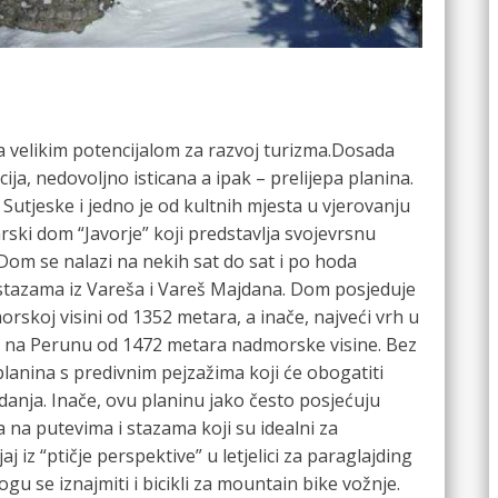
sa velikim potencijalom za razvoj turizma.Dosada
ija, nedovoljno isticana a ipak – prelijepa planina.
 Sutjeske i jedno je od kultnih mjesta u vjerovanju
rski dom “Javorje” koji predstavlja svojevrsnu
Dom se nalazi na nekih sat do sat i po hoda
 stazama iz Vareša i Vareš Majdana. Dom posjeduje
morskoj visini od 1352 metara, a inače, najveći vrh u
 na Perunu od 1472 metara nadmorske visine. Bez
lanina s predivnim pejzažima koji će obogatiti
bordanja. Inače, ovu planinu jako često posjećuju
da na putevima i stazama koji su idealni za
j iz “ptičje perspektive” u letjelici za paraglajding
ogu se iznajmiti i bicikli za mountain bike vožnje.