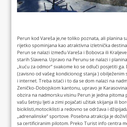
Perun kod Vareša je,ne toliko poznata, ali planina 
rijetko spominjana kao atraktivna izletnička destinac
Perun se nalazi između Vareša i Bobovca ili Kraljeve
starih Slavena. Upravo na Perunu se nalazi i planina
„kuću za odmor“ svakome ko se odluči posjetiti ga. 
(zavisno od vašeg kondicionog stanja ) obilježenim
i internet. Treba istaći i to da se dom nalazi na nad
Zeničko-Dobojskom kantonu, upravo je Karasovina
obzira na nadmorsku visinu Perun je jedna pitoma p
vašu šetnju ljeti a zimi pojačati užitak skijanja ili 
biciklisti,motociklisti a redovno se održava i džipija
„adrenalinske“ sportove. Posebna atrakcija je doživlja
sa certificiranim pilotom. Preko Turist info centra m