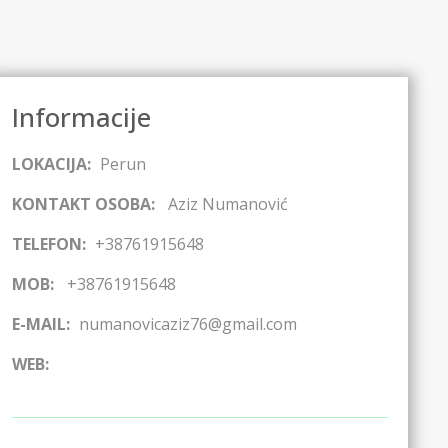
Informacije
LOKACIJA:
Perun
KONTAKT OSOBA:
Aziz Numanović
TELEFON:
+38761915648
MOB:
+38761915648
E-MAIL:
numanovicaziz76@gmail.com
WEB: