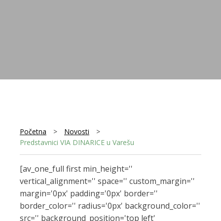
Početna
>
Novosti
>
Predstavnici VIA DINARICE u Varešu
[av_one_full first min_height=''
vertical_alignment='' space='' custom_margin=''
margin='0px' padding='0px' border=''
border_color='' radius='0px' background_color=''
src='' background_position='top left'