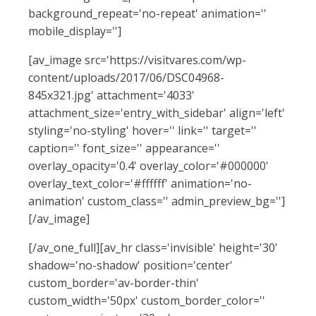
background_repeat='no-repeat' animation=''
mobile_display='']
[av_image src='https://visitvares.com/wp-
content/uploads/2017/06/DSC04968-
845x321.jpg' attachment='4033'
attachment_size='entry_with_sidebar' align='left'
styling='no-styling' hover='' link='' target=''
caption='' font_size='' appearance=''
overlay_opacity='0.4' overlay_color='#000000'
overlay_text_color='#ffffff' animation='no-
animation' custom_class='' admin_preview_bg='']
[/av_image]
[/av_one_full][av_hr class='invisible' height='30'
shadow='no-shadow' position='center'
custom_border='av-border-thin'
custom_width='50px' custom_border_color=''