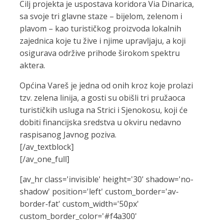
Cilj projekta je uspostava koridora Via Dinarica,
sa svoje tri glavne staze – bijelom, zelenom i
plavom – kao turističkog proizvoda lokalnih
zajednica koje tu žive i njime upravljaju, a koji
osigurava održive prihode širokom spektru
aktera.
Općina Vareš je jedna od onih kroz koje prolazi
tzv. zelena linija, a gosti su obišli tri pružaoca
turističkih usluga na Strici i Sjenokosu, koji će
dobiti financijska sredstva u okviru nedavno
raspisanog Javnog poziva.
[/av_textblock]
[/av_one_full]
[av_hr class='invisible' height='30' shadow='no-
shadow' position='left' custom_border='av-
border-fat' custom_width='50px'
custom_border_color='#f4a300'