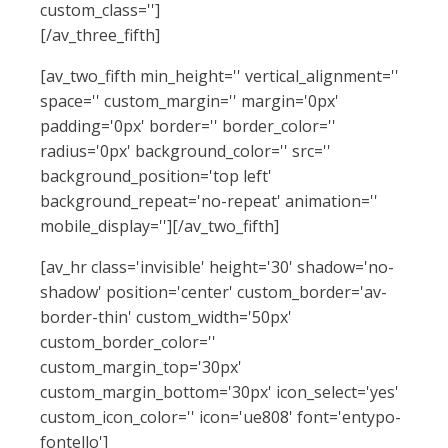
custom_class='']
[/av_three_fifth]
[av_two_fifth min_height='' vertical_alignment=''
space='' custom_margin='' margin='0px'
padding='0px' border='' border_color=''
radius='0px' background_color='' src=''
background_position='top left'
background_repeat='no-repeat' animation=''
mobile_display=''][/av_two_fifth]
[av_hr class='invisible' height='30' shadow='no-
shadow' position='center' custom_border='av-
border-thin' custom_width='50px'
custom_border_color=''
custom_margin_top='30px'
custom_margin_bottom='30px' icon_select='yes'
custom_icon_color='' icon='ue808' font='entypo-
fontello']