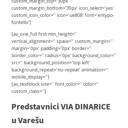
custom_margin_top='30px'
custom_margin_bottom='30px' icon_select='yes'
custom_icon_color='' icon='ue808' font='entypo-
fontello']
[av_one_full first min_height=''
vertical_alignment='' space='' custom_margin=''
margin='0px' padding='0px' border=''
border_color='' radius='0px' background_color=''
src='' background_position='top left'
background_repeat='no-repeat' animation=''
mobile_display='']
[av_textblock size='' font_color='' color=''
custom_class='']
Predstavnici VIA DINARICE
u Varešu