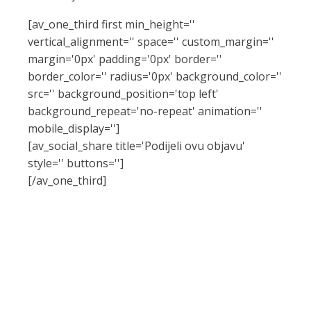
[av_one_third first min_height=''
vertical_alignment='' space='' custom_margin=''
margin='0px' padding='0px' border=''
border_color='' radius='0px' background_color=''
src='' background_position='top left'
background_repeat='no-repeat' animation=''
mobile_display='']
[av_social_share title='Podijeli ovu objavu'
style='' buttons='']
[/av_one_third]
POSLJEDNJE NOVOSTI