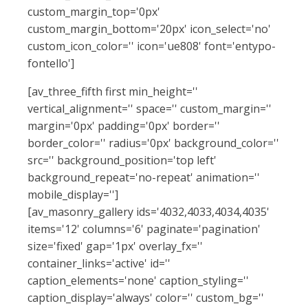
custom_margin_top='0px'
custom_margin_bottom='20px' icon_select='no'
custom_icon_color='' icon='ue808' font='entypo-
fontello']
[av_three_fifth first min_height=''
vertical_alignment='' space='' custom_margin=''
margin='0px' padding='0px' border=''
border_color='' radius='0px' background_color=''
src='' background_position='top left'
background_repeat='no-repeat' animation=''
mobile_display='']
[av_masonry_gallery ids='4032,4033,4034,4035'
items='12' columns='6' paginate='pagination'
size='fixed' gap='1px' overlay_fx=''
container_links='active' id=''
caption_elements='none' caption_styling=''
caption_display='always' color='' custom_bg=''