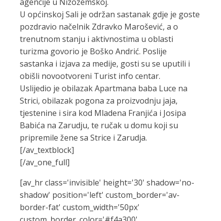
agencije u Nizozemskoj.
U općinskoj Sali je održan sastanak gdje je goste
pozdravio načelnik Zdravko Marošević, a o
trenutnom stanju i aktivnostima u oblasti
turizma govorio je Boško Andrić. Poslije
sastanka i izjava za medije, gosti su se uputili i
obišli novootvoreni Turist info centar.
Uslijedio je obilazak Apartmana baba Luce na
Strici, obilazak pogona za proizvodnju jaja,
tjestenine i sira kod Mladena Franjića i Josipa
Babića na Zarudju, te ručak u domu koji su
pripremile žene sa Strice i Zarudja.
[/av_textblock]
[/av_one_full]
[av_hr class='invisible' height='30' shadow='no-
shadow' position='left' custom_border='av-
border-fat' custom_width='50px'
custom_border_color='#f4a300'