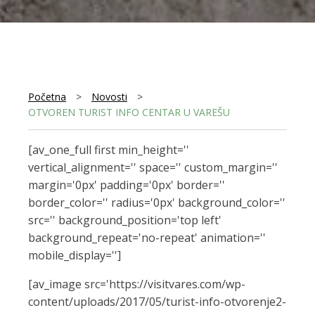
Početna
>
Novosti
>
OTVOREN TURIST INFO CENTAR U VAREŠU
[av_one_full first min_height=''
vertical_alignment='' space='' custom_margin=''
margin='0px' padding='0px' border=''
border_color='' radius='0px' background_color=''
src='' background_position='top left'
background_repeat='no-repeat' animation=''
mobile_display='']
[av_image src='https://visitvares.com/wp-
content/uploads/2017/05/turist-info-otvorenje2-