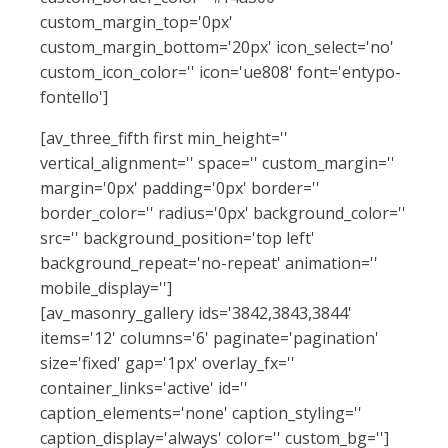
custom_margin_top='0px'
custom_margin_bottom='20px' icon_select='no'
custom_icon_color='' icon='ue808' font='entypo-
fontello']
[av_three_fifth first min_height=''
vertical_alignment='' space='' custom_margin=''
margin='0px' padding='0px' border=''
border_color='' radius='0px' background_color=''
src='' background_position='top left'
background_repeat='no-repeat' animation=''
mobile_display='']
[av_masonry_gallery ids='3842,3843,3844'
items='12' columns='6' paginate='pagination'
size='fixed' gap='1px' overlay_fx=''
container_links='active' id=''
caption_elements='none' caption_styling=''
caption_display='always' color='' custom_bg='']