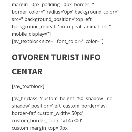
margin='0px' padding='0px' border=''
border_color='' radius='0px' background_color=''
src='' background_position='top left'
background_repeat='no-repeat' animation=''
mobile_display='']
[av_textblock size='' font_color='' color='']
OTVOREN TURIST INFO
CENTAR
[/av_textblock]
[av_hr class='custom' height='50' shadow='no-
shadow' position='left' custom_border='av-
border-fat' custom_width='50px'
custom_border_color='#f4a300'
custom_margin_top='0px'