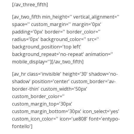
[/av_three_fifth]
[av_two_fifth min_height='' vertical_alignment=''
space='' custom_margin='' margin='0px'
padding='0px' border='' border_color=''
radius='0px' background_color='' src=''
background_position='top left'
background_repeat='no-repeat' animation=''
mobile_display=''][/av_two_fifth]
[av_hr class='invisible' height='30' shadow='no-
shadow' position='center' custom_border='av-
border-thin' custom_width='50px'
custom_border_color=''
custom_margin_top='30px'
custom_margin_bottom='30px' icon_select='yes'
custom_icon_color='' icon='ue808' font='entypo-
fontello']