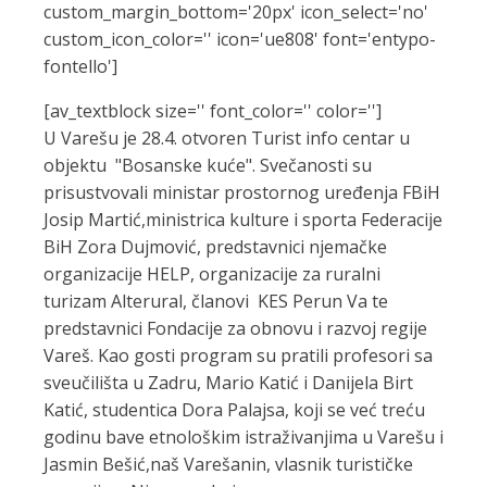
custom_margin_bottom='20px' icon_select='no'
custom_icon_color='' icon='ue808' font='entypo-
fontello']
[av_textblock size='' font_color='' color='']
U Varešu je 28.4. otvoren Turist info centar u
objektu "Bosanske kuće". Svečanosti su
prisustvovali ministar prostornog uređenja FBiH
Josip Martić,ministrica kulture i sporta Federacije
BiH Zora Dujmović, predstavnici njemačke
organizacije HELP, organizacije za ruralni
turizam Alterural, članovi KES Perun Va te
predstavnici Fondacije za obnovu i razvoj regije
Vareš. Kao gosti program su pratili profesori sa
sveučilišta u Zadru, Mario Katić i Danijela Birt
Katić, studentica Dora Palajsa, koji se već treću
godinu bave etnološkim istraživanjima u Varešu i
Jasmin Bešić,naš Varešanin, vlasnik turističke