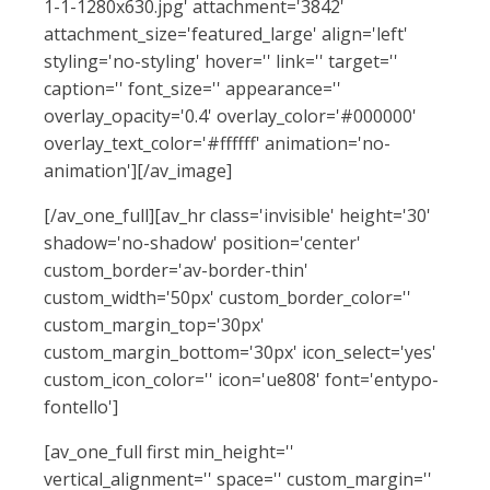
1-1-1280x630.jpg' attachment='3842'
attachment_size='featured_large' align='left'
styling='no-styling' hover='' link='' target=''
caption='' font_size='' appearance=''
overlay_opacity='0.4' overlay_color='#000000'
overlay_text_color='#ffffff' animation='no-
animation'][/av_image]
[/av_one_full][av_hr class='invisible' height='30'
shadow='no-shadow' position='center'
custom_border='av-border-thin'
custom_width='50px' custom_border_color=''
custom_margin_top='30px'
custom_margin_bottom='30px' icon_select='yes'
custom_icon_color='' icon='ue808' font='entypo-
fontello']
[av_one_full first min_height=''
vertical_alignment='' space='' custom_margin=''