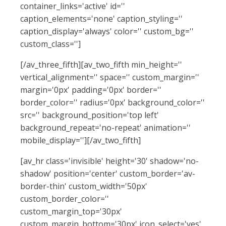
container_links='active' id=''
caption_elements='none' caption_styling=''
caption_display='always' color='' custom_bg=''
custom_class='']
[/av_three_fifth][av_two_fifth min_height=''
vertical_alignment='' space='' custom_margin=''
margin='0px' padding='0px' border=''
border_color='' radius='0px' background_color=''
src='' background_position='top left'
background_repeat='no-repeat' animation=''
mobile_display=''][/av_two_fifth]
[av_hr class='invisible' height='30' shadow='no-
shadow' position='center' custom_border='av-
border-thin' custom_width='50px'
custom_border_color=''
custom_margin_top='30px'
custom_margin_bottom='30px' icon_select='yes'