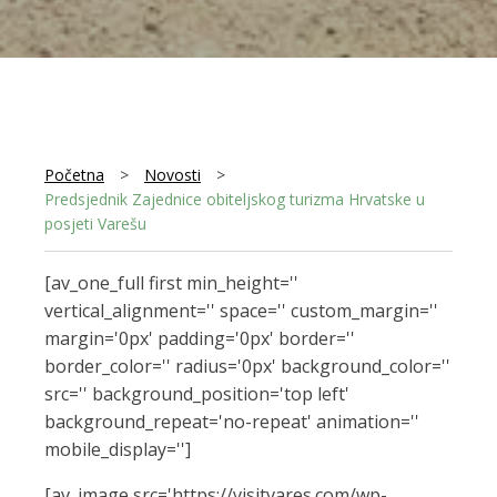
Početna
>
Novosti
>
Predsjednik Zajednice obiteljskog turizma Hrvatske u
posjeti Varešu
[av_one_full first min_height=''
vertical_alignment='' space='' custom_margin=''
margin='0px' padding='0px' border=''
border_color='' radius='0px' background_color=''
src='' background_position='top left'
background_repeat='no-repeat' animation=''
mobile_display='']
[av_image src='https://visitvares.com/wp-