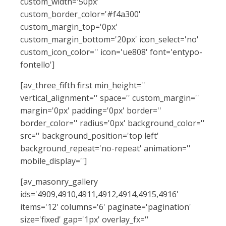
custom_width='50px'
custom_border_color='#f4a300'
custom_margin_top='0px'
custom_margin_bottom='20px' icon_select='no'
custom_icon_color='' icon='ue808' font='entypo-
fontello']
[av_three_fifth first min_height=''
vertical_alignment='' space='' custom_margin=''
margin='0px' padding='0px' border=''
border_color='' radius='0px' background_color=''
src='' background_position='top left'
background_repeat='no-repeat' animation=''
mobile_display='']
[av_masonry_gallery
ids='4909,4910,4911,4912,4914,4915,4916'
items='12' columns='6' paginate='pagination'
size='fixed' gap='1px' overlay_fx=''