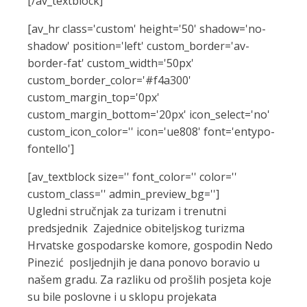
[/av_textblock]
[av_hr class='custom' height='50' shadow='no-
shadow' position='left' custom_border='av-
border-fat' custom_width='50px'
custom_border_color='#f4a300'
custom_margin_top='0px'
custom_margin_bottom='20px' icon_select='no'
custom_icon_color='' icon='ue808' font='entypo-
fontello']
[av_textblock size='' font_color='' color=''
custom_class='' admin_preview_bg='']
Ugledni stručnjak za turizam i trenutni
predsjednik Zajednice obiteljskog turizma
Hrvatske gospodarske komore, gospodin Nedo
Pinezić posljednjih je dana ponovo boravio u
našem gradu. Za razliku od prošlih posjeta koje
su bile poslovne i u sklopu projekata