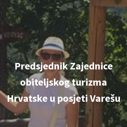
Predsjednik Zajednice
obiteljskog turizma
Hrvatske u posjeti Varešu