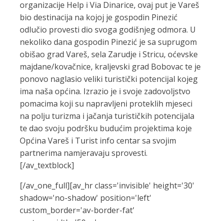
organizacije Help i Via Dinarice, ovaj put je Vareš
bio destinacija na kojoj je gospodin Pinezić
odlučio provesti dio svoga godišnjeg odmora. U
nekoliko dana gospodin Pinezić je sa suprugom
obišao grad Vareš, sela Zarudje i Stricu, oćevske
majdane/kovačnice, kraljevski grad Bobovac te je
ponovo naglasio veliki turistički potencijal kojeg
ima naša općina. Izrazio je i svoje zadovoljstvo
pomacima koji su napravljeni proteklih mjeseci
na polju turizma i jačanja turističkih potencijala
te dao svoju podršku budućim projektima koje
Općina Vareš i Turist info centar sa svojim
partnerima namjeravaju sprovesti.
[/av_textblock]
[/av_one_full][av_hr class='invisible' height='30'
shadow='no-shadow' position='left'
custom_border='av-border-fat'