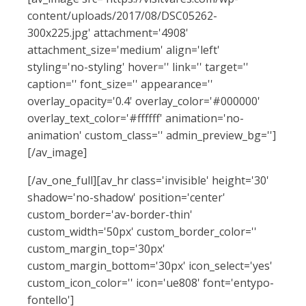
content/uploads/2017/08/DSC05262-
300x225.jpg' attachment='4908'
attachment_size='medium' align='left'
styling='no-styling' hover='' link='' target=''
caption='' font_size='' appearance=''
overlay_opacity='0.4' overlay_color='#000000'
overlay_text_color='#ffffff' animation='no-
animation' custom_class='' admin_preview_bg='']
[/av_image]
[/av_one_full][av_hr class='invisible' height='30'
shadow='no-shadow' position='center'
custom_border='av-border-thin'
custom_width='50px' custom_border_color=''
custom_margin_top='30px'
custom_margin_bottom='30px' icon_select='yes'
custom_icon_color='' icon='ue808' font='entypo-
fontello']