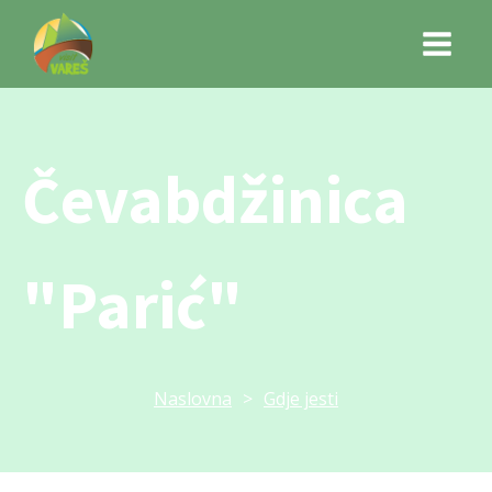
Čevabdžinica
"Parić"
Naslovna
>
Gdje jesti