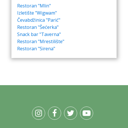
Restoran "Mlin"
Izletište "Wigwam"
Čevabdžinica "Parić"
Restoran "Šećerka"
Snack bar "Taverna"
Restoran "Mrestilište"
Restoran "Sirena"