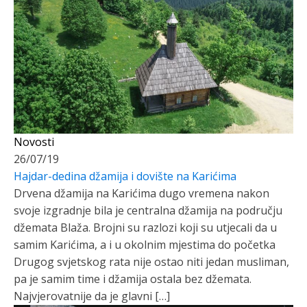
Novosti
26/07/19
Hajdar-dedina džamija i dovište na Karićima
Drvena džamija na Karićima dugo vremena nakon
svoje izgradnje bila je centralna džamija na području
džemata Blaža. Brojni su razlozi koji su utjecali da u
samim Karićima, a i u okolnim mjestima do početka
Drugog svjetskog rata nije ostao niti jedan musliman,
pa je samim time i džamija ostala bez džemata.
Najvjerovatnije da je glavni […]