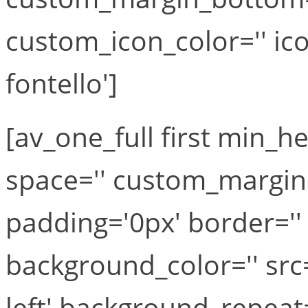
custom_icon_color='' ic
fontello']
[av_one_full first min_he
space='' custom_margin=
padding='0px' border='' 
background_color='' src
left' background_repeat