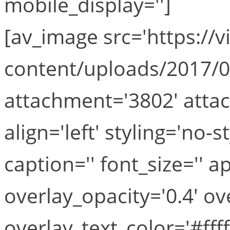
mobile_display='']
[av_image src='https://
content/uploads/2017/0
attachment='3802' atta
align='left' styling='no-st
caption='' font_size='' 
overlay_opacity='0.4' o
overlay_text_color='#fff