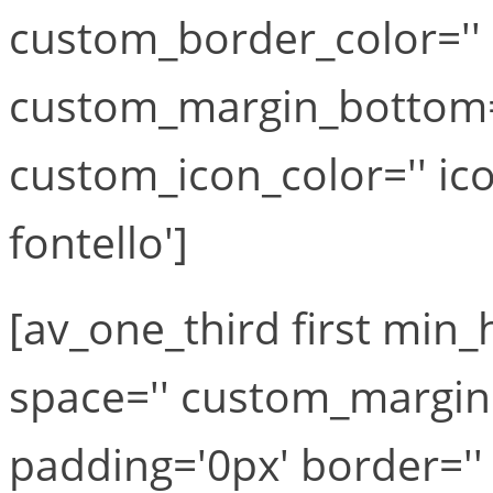
custom_border_color=''
custom_margin_bottom='
custom_icon_color='' ic
fontello']
[av_one_third first min_h
space='' custom_margin=
padding='0px' border='' 