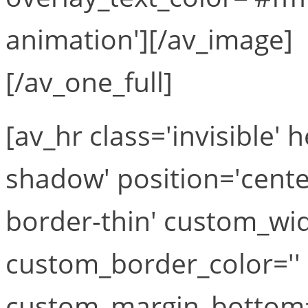
animation'][/av_image]
[/av_one_full]
[av_hr class='invisible'
shadow' position='cent
border-thin' custom_wi
custom_border_color=''
custom_margin_bottom='