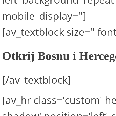
mobile_display='']
[av_textblock size='' font
Otkrij Bosnu i Herceg
[/av_textblock]
[av_hr class='custom' h
shadow' position='left'