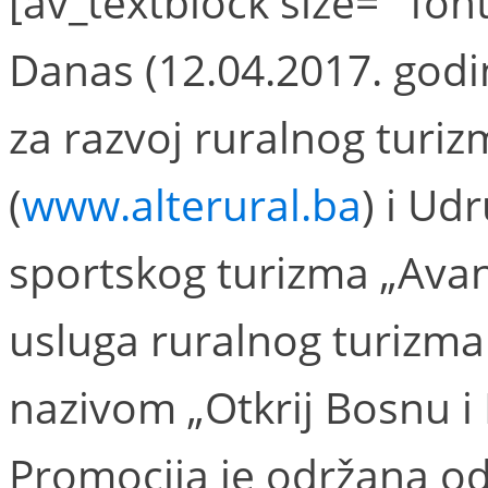
[av_textblock size='' font
Danas (12.04.2017. godi
za razvoj ruralnog turiz
(
www.alterural.ba
) i Ud
sportskog turizma „Avan
usluga ruralnog turizma
nazivom „Otkrij Bosnu i
Promocija je održana od 