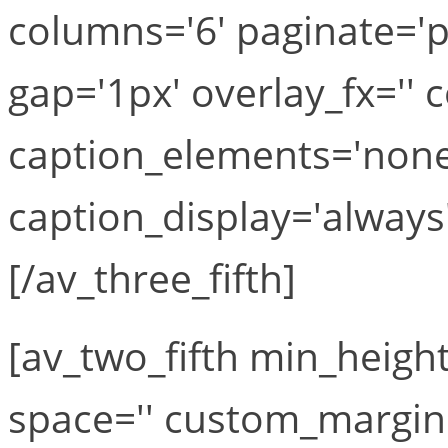
columns='6' paginate='pa
gap='1px' overlay_fx='' c
caption_elements='none'
caption_display='always'
[/av_three_fifth]
[av_two_fifth min_height
space='' custom_margin=