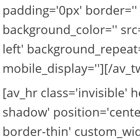
padding='0px' border='' 
background_color='' src
left' background_repeat
mobile_display=''][/av_t
[av_hr class='invisible'
shadow' position='cent
border-thin' custom_wi